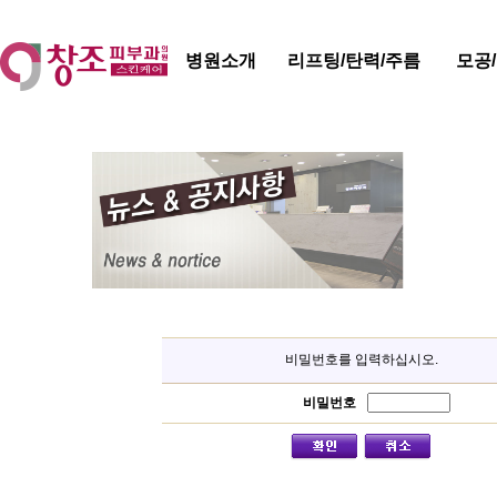
병원소개
리프팅/탄력/주름
모공
비밀번호를 입력하십시오.
비밀번호